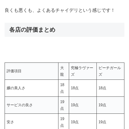
良くも悪くも、よくあるチャイデリという感じです！
各店の評価まとめ
大
究極ラヴァー
ピーチガール
評価項目
龍
ズ
ズ
18
嬢の美人さ
18点
18点
点
19
サービスの良さ
19点
19点
点
19
安さ
19点
19点
点