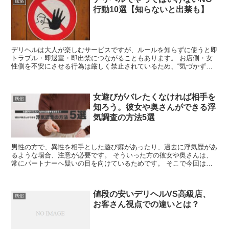
風俗
行動10選【知らないと出禁も】
デリヘルは大人が楽しむサービスですが、ルールを知らずに使うと即
トラブル・即退室・即出禁につながることもあります。 お店側・女
性側を不安にさせる行為は厳しく禁止されているため、“気づかずや
ってしまいがちな行動”を事前に知っておくことが大切で...
女遊びがバレたくなければ相手を
風俗
知ろう。彼女や奥さんができる浮
気調査の方法5選
男性の方で、異性を相手とした遊び癖があったり、過去に浮気歴があ
るような場合、注意が必要です。 そういった方の彼女や奥さんは、
常にパートナーへ疑いの目を向けているためです。 そこで今回は、
彼女や奥さんが実施しがちな「浮気調査の方法...
値段の安いデリヘルVS高級店、
風俗
お客さん視点での違いとは？