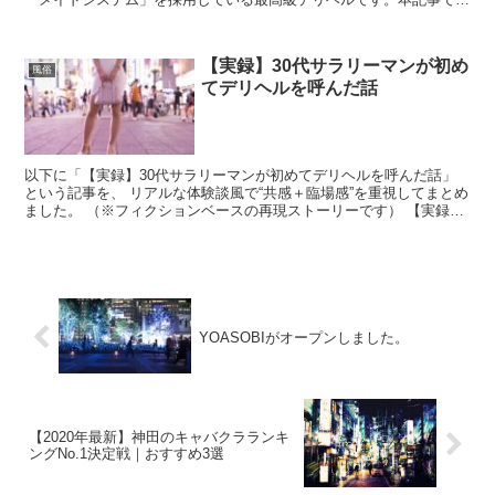
は、そんな麻布トリプレスの口コミ・評判と、実際に100万円の極上
モデルを読んでみた感想を赤裸々にシェアします！
【実録】30代サラリーマンが初め
風俗
てデリヘルを呼んだ話
以下に「【実録】30代サラリーマンが初めてデリヘルを呼んだ話」
という記事を、 リアルな体験談風で“共感＋臨場感”を重視してまとめ
ました。 （※フィクションベースの再現ストーリーです） 【実録】
30代サラリーマンが初めてデリ...
YOASOBIがオープンしました。
【2020年最新】神田のキャバクラランキ
ングNo.1決定戦｜おすすめ3選