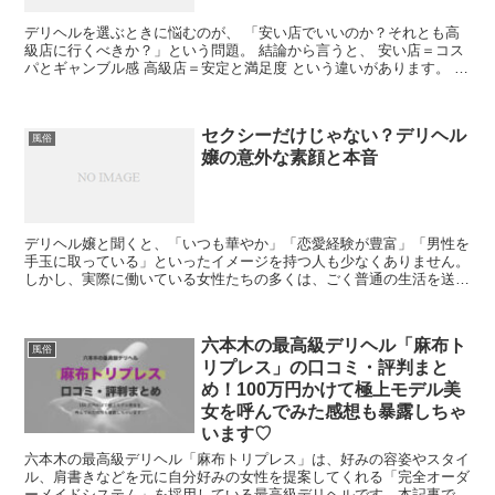
デリヘルを選ぶときに悩むのが、 「安い店でいいのか？それとも高
級店に行くべきか？」という問題。 結論から言うと、 安い店＝コス
パとギャンブル感 高級店＝安定と満足度 という違いがあります。 こ
こでは、お客さん視点...
セクシーだけじゃない？デリヘル
風俗
嬢の意外な素顔と本音
デリヘル嬢と聞くと、「いつも華やか」「恋愛経験が豊富」「男性を
手玉に取っている」といったイメージを持つ人も少なくありません。
しかし、実際に働いている女性たちの多くは、ごく普通の生活を送り
ながら仕事をしている一人の女性です。 昼...
六本木の最高級デリヘル「麻布ト
風俗
リプレス」の口コミ・評判まと
め！100万円かけて極上モデル美
女を呼んでみた感想も暴露しちゃ
います♡
六本木の最高級デリヘル「麻布トリプレス」は、好みの容姿やスタイ
ル、肩書きなどを元に自分好みの女性を提案してくれる「完全オーダ
ーメイドシステム」を採用している最高級デリヘルです。本記事で