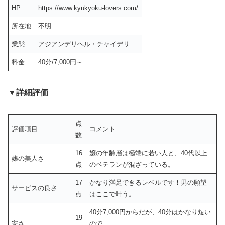
HP
https://www.kyukyoku-lovers.com/
所在地
不明
業態
アジアンデリヘル・チャイデリ
料金
40分/7,000円～
▼詳細評価
点
評価項目
コメント
数
16
嬢の年齢層は極端に若い人と、40代以上
嬢の美人さ
点
のベテランが混ざっている。
17
かなり満足できるレベルです！男の願望
サービスの良さ
点
はここで叶う。
40分7,000円からだが、40分はかなり短い
19
安さ
ので