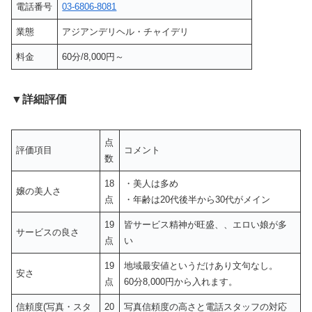
電話番号
03-6806-8081
業態
アジアンデリヘル・チャイデリ
料金
60分/8,000円～
▼詳細評価
点
評価項目
コメント
数
18
・美人は多め
嬢の美人さ
点
・年齢は20代後半から30代がメイン
19
皆サービス精神が旺盛、、エロい娘が多
サービスの良さ
点
い
19
地域最安値というだけあり文句なし。
安さ
点
60分8,000円から入れます。
信頼度(写真・スタ
20
写真信頼度の高さと電話スタッフの対応